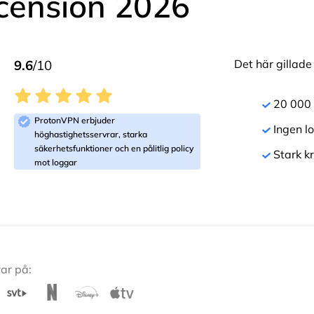
cension 2026
9.6
/10
Det här gillad
20 000 s
ProtonVPN erbjuder
Ingen l
höghastighetsservrar, starka
säkerhetsfunktioner och en pålitlig policy
Stark k
mot loggar
ar på: