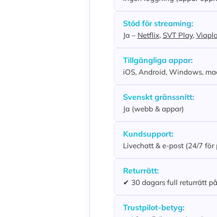
Stöd för streaming:
Ja –
Netflix
,
SVT Play
,
Viapl
Tillgängliga appar:
iOS, Android, Windows, mac
Svenskt gränssnitt:
Ja (webb & appar)
Kundsupport:
Livechatt & e-post (24/7 fö
Returrätt:
✔ 30 dagars full returrätt 
Trustpilot-betyg: