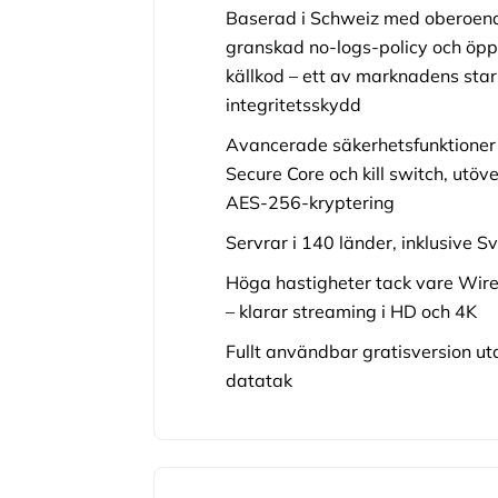
Baserad i Schweiz med oberoen
granskad no-logs-policy och öp
källkod – ett av marknadens sta
integritetsskydd
Avancerade säkerhetsfunktione
Secure Core och kill switch, utöve
AES-256-kryptering
Servrar i 140 länder, inklusive S
Höga hastigheter tack vare Wir
– klarar streaming i HD och 4K
Fullt användbar gratisversion ut
datatak