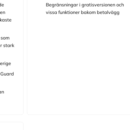
de
Begränsningar i gratisversionen och
pen
vissa funktioner bakom betalvägg
rkaste
r som
r stark
verige
eGuard
an