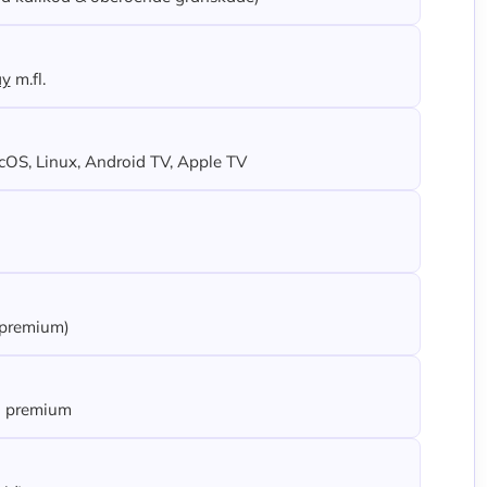
ay
m.fl.
OS, Linux, Android TV, Apple TV
r premium)
på premium