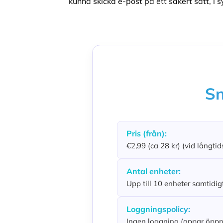
kunna skicka e-post på ett säkert sätt, i 
Sn
Pris (från):
€2,99 (ca 28 kr) (vid lång
Antal enheter:
Upp till 10 enheter samtidig
Loggningspolicy:
Ingen loggning (appar öppn