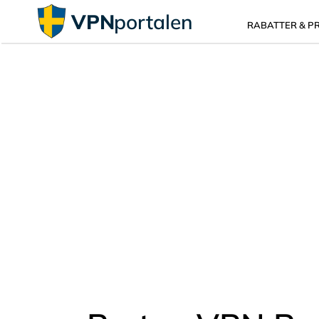
VPN
portalen
RABATTER & PR