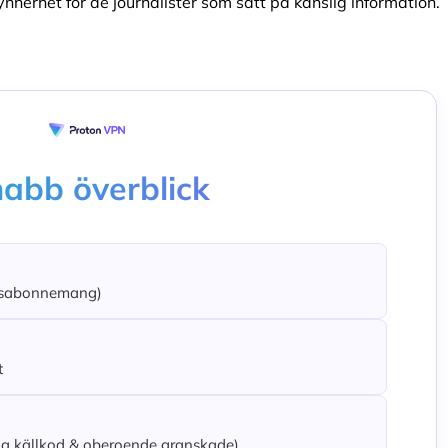
synnerhet för de journalister som satt på känslig information.
abb överblick
tidsabonnemang)
t
a källkod & oberoende granskade)