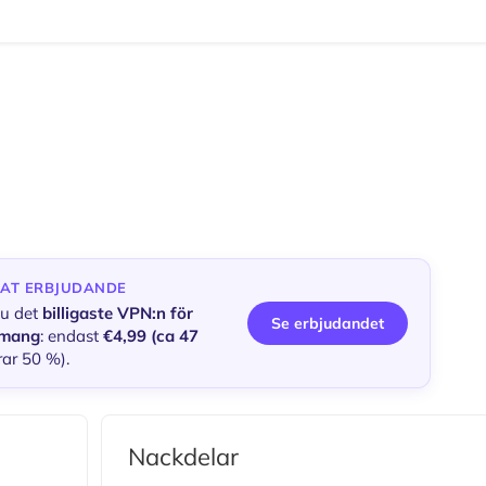
SAT ERBJUDANDE
nu det
billigaste VPN:n för
Se erbjudandet
mang
: endast
€4,99 (ca 47
ar 50 %).
Nackdelar