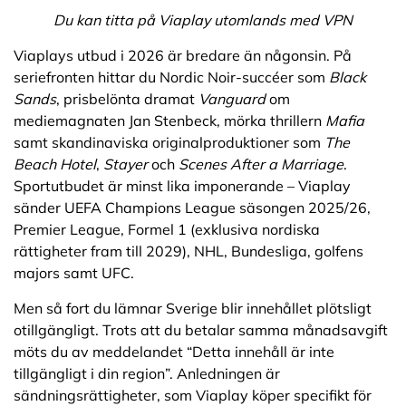
Du kan titta på Viaplay utomlands med VPN
Viaplays utbud i 2026 är bredare än någonsin. På
seriefronten hittar du Nordic Noir-succéer som
Black
Sands
, prisbelönta dramat
Vanguard
om
mediemagnaten Jan Stenbeck, mörka thrillern
Mafia
samt skandinaviska originalproduktioner som
The
Beach Hotel
,
Stayer
och
Scenes After a Marriage
.
Sportutbudet är minst lika imponerande – Viaplay
sänder UEFA Champions League säsongen 2025/26,
Premier League, Formel 1 (exklusiva nordiska
rättigheter fram till 2029), NHL, Bundesliga, golfens
majors samt UFC.
Men så fort du lämnar Sverige blir innehållet plötsligt
otillgängligt. Trots att du betalar samma månadsavgift
möts du av meddelandet “Detta innehåll är inte
tillgängligt i din region”. Anledningen är
sändningsrättigheter, som Viaplay köper specifikt för