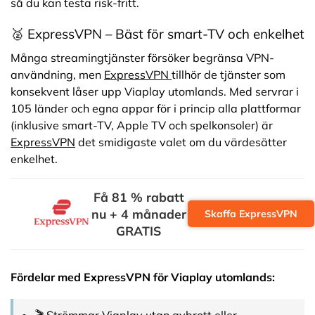
så du kan testa risk-fritt.
🥈 ExpressVPN – Bäst för smart-TV och enkelhet
Många streamingtjänster försöker begränsa VPN-
användning, men
ExpressVPN
tillhör de tjänster som
konsekvent låser upp Viaplay utomlands. Med servrar i
105 länder och egna appar för i princip alla plattformar
(inklusive smart-TV, Apple TV och spelkonsoler) är
ExpressVPN
det smidigaste valet om du värdesätter
enkelhet.
Få 81 % rabatt
nu + 4 månader
Skaffa ExpressVPN
GRATIS
Fördelar med ExpressVPN för Viaplay utomlands:
🎬 Strömmar Viaplay utan avbrott eller