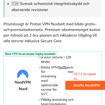
🇨🇭 Svensk-schweizisk integritetsskydd och
oberoende revisioner
Prismässigt är Proton VPN flexibelt med både gratis-
och premiumalternativ. Premium-abonnemanget kostar
per månad på 2 års-planen och inkluderar tillgång till
alla servrar inklusive Secure Core.
Bästa VPN för att streama Viaplay utomlands
9 000+ servrar i 129
länder
Bästa VPN
Netflix
och
för
mer
Få 71 % rabatt
streaming
nu
med
optimerade
Skaffa NordVPN
servrar för
SVT,
Pålitlig anslutning och
höga hastigheter