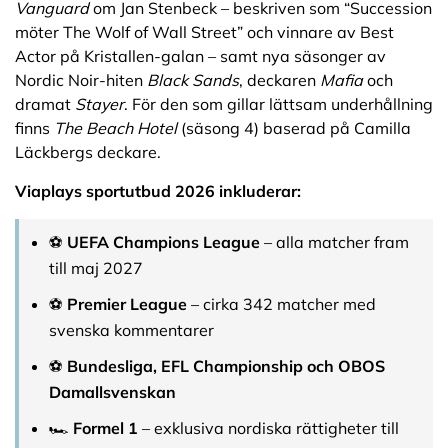
Vanguard
om Jan Stenbeck – beskriven som “Succession
möter The Wolf of Wall Street” och vinnare av Best
Actor på Kristallen-galan – samt nya säsonger av
Nordic Noir-hiten
Black Sands
, deckaren
Mafia
och
dramat
Stayer
. För den som gillar lättsam underhållning
finns
The Beach Hotel
(säsong 4) baserad på Camilla
Läckbergs deckare.
Viaplays sportutbud 2026 inkluderar:
⚽
UEFA Champions League
– alla matcher fram
till maj 2027
⚽
Premier League
– cirka 342 matcher med
svenska kommentarer
⚽
Bundesliga, EFL Championship och OBOS
Damallsvenskan
🏎️
Formel 1
– exklusiva nordiska rättigheter till