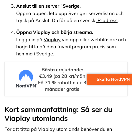
Anslut till en server i Sverige.
Öppna appen, leta upp Sverige i serverlistan och
tryck på Anslut. Du får då en svensk
IP-adress
.
Öppna Viaplay och börja streama.
Logga in på
Viaplay
via app eller webbläsare och
börja titta på dina favoritprogram precis som
hemma i Sverige.
Bästa erbjudande:
€3,49 (ca 28 kr)/mån
Skaffa NordVPN
Få 71 % rabatt nu + 3
månader gratis
Kort sammanfattning: Så ser du
Viaplay utomlands
För att titta på Viaplay utomlands behöver du en