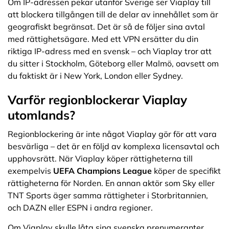
Om IP-adressen pekar utanför Sverige ser Viaplay till
att blockera tillgången till de delar av innehållet som är
geografiskt begränsat. Det är så de följer sina avtal
med rättighetsägare. Med ett VPN ersätter du din
riktiga IP-adress med en svensk – och Viaplay tror att
du sitter i Stockholm, Göteborg eller Malmö, oavsett om
du faktiskt är i New York, London eller Sydney.
Varför regionblockerar Viaplay
utomlands?
Regionblockering är inte något Viaplay gör för att vara
besvärliga – det är en följd av komplexa licensavtal och
upphovsrätt. När Viaplay köper rättigheterna till
exempelvis
UEFA Champions League
köper de specifikt
rättigheterna för Norden. En annan aktör som Sky eller
TNT Sports äger samma rättigheter i Storbritannien,
och DAZN eller ESPN i andra regioner.
Om Viaplay skulle låta sina svenska prenumeranter