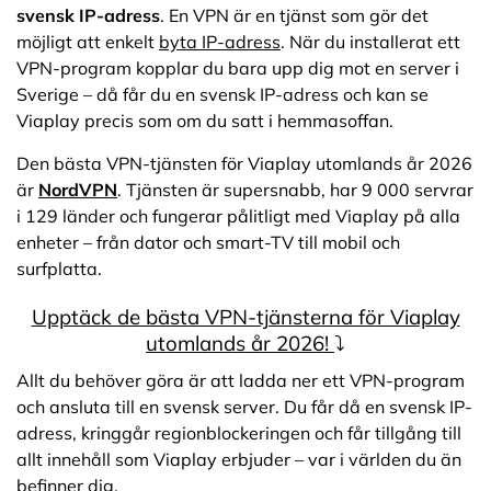
svensk IP-adress
. En VPN är en tjänst som gör det
möjligt att enkelt
byta IP-adress
. När du installerat ett
VPN-program kopplar du bara upp dig mot en server i
Sverige – då får du en svensk IP-adress och kan se
Viaplay precis som om du satt i hemmasoffan.
Den bästa VPN-tjänsten för Viaplay utomlands år 2026
är
NordVPN
. Tjänsten är supersnabb, har 9 000 servrar
i 129 länder och fungerar pålitligt med Viaplay på alla
enheter – från dator och smart-TV till mobil och
surfplatta.
Upptäck de bästa VPN-tjänsterna för Viaplay
utomlands år 2026!
⤵️
Allt du behöver göra är att ladda ner ett VPN-program
och ansluta till en svensk server. Du får då en svensk IP-
adress, kringgår regionblockeringen och får tillgång till
allt innehåll som Viaplay erbjuder – var i världen du än
befinner dig.