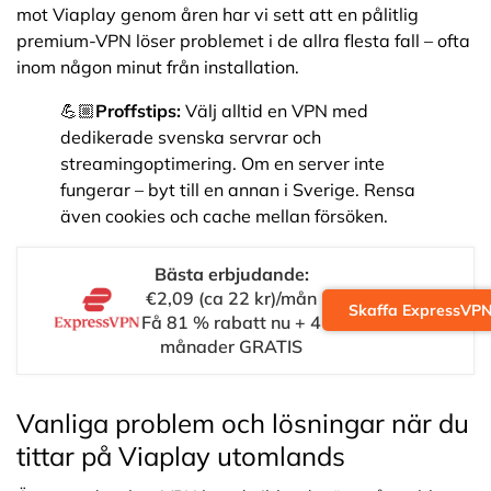
mot Viaplay genom åren har vi sett att en pålitlig
premium-VPN löser problemet i de allra flesta fall – ofta
inom någon minut från installation.
💪🏼
Proffstips:
Välj alltid en VPN med
dedikerade svenska servrar och
streamingoptimering. Om en server inte
fungerar – byt till en annan i Sverige. Rensa
även cookies och cache mellan försöken.
Bästa erbjudande:
€2,09 (ca 22 kr)/mån
Skaffa ExpressVP
Få 81 % rabatt nu + 4
månader GRATIS
Vanliga problem och lösningar när du
tittar på Viaplay utomlands