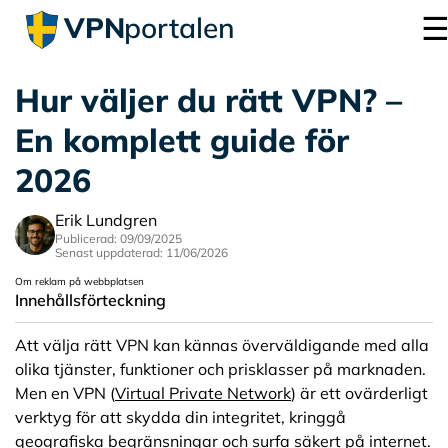
VPN
portalen
Hur väljer du rätt VPN? –
En komplett guide för
2026
Erik Lundgren
Publicerad: 09/09/2025
Senast uppdaterad: 11/06/2026
Om reklam på webbplatsen
Innehållsförteckning
Att välja rätt VPN kan kännas överväldigande med alla
olika tjänster, funktioner och prisklasser på marknaden.
Men en VPN (
Virtual Private Network
) är ett ovärderligt
verktyg för att skydda din integritet, kringgå
geografiska begränsningar och surfa säkert på internet.