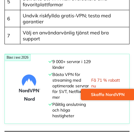
5
favoritplattformar
Undvik riskfyllda gratis-VPN; testa med
6
garantier
Välj en användarvänlig tjänst med bra
7
support
Bäst i test 2026
9 000+ servrar i 129
länder
Bästa VPN för
streaming med
Få 71 % rabatt
optimerade servrar
nu
för SVT, Netflix och
Skaffa NordVPN
mer
Pålitlig anslutning
och höga
hastigheter