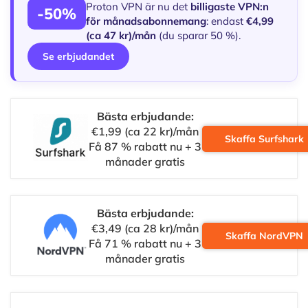
Proton VPN är nu det
billigaste VPN:n
-50%
för månadsabonnemang
: endast
€4,99
(ca 47 kr)/mån
(du sparar 50 %).
Se erbjudandet
Bästa erbjudande:
€1,99 (ca 22 kr)/mån
Skaffa Surfshark
Få 87 % rabatt nu + 3
månader gratis
Bästa erbjudande:
€3,49 (ca 28 kr)/mån
Skaffa NordVPN
Få 71 % rabatt nu + 3
månader gratis